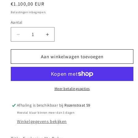
Normale
€1.100,00 EUR
prijs
Belastingen inbegrepen.
Aantal
Aantal
Aantal
verlagen
verhogen
voor
voor
Scarf
Scarf
Aan winkelwagen toevoegen
Pauline
Pauline
Curnier
Curnier
Jardin
Jardin
-
-
Explosion
Explosion
Meer betalingsopties
Ma
Ma
Baby
Baby
Afhaling is beschikbaar bij
Rozenstraat 59
Meestal klaar binnen meer dan 5 dagen
Winkelgegevens bekijken