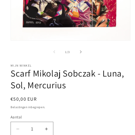
Media
1
openen
van
1
/
3
in
modaal
MIJN WINKEL
Scarf Mikolaj Sobczak - Luna,
Sol, Mercurius
Normale
€50,00 EUR
prijs
Belastingen inbegrepen.
Aantal
Aantal
Aantal