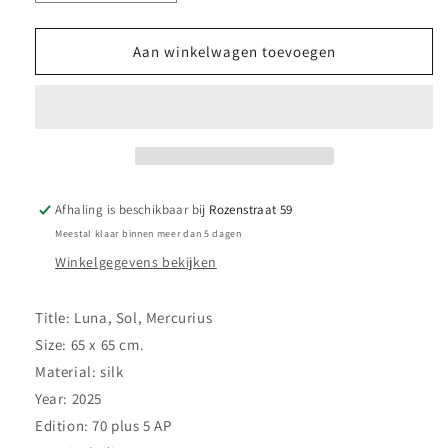
verlagen
verhogen
voor
voor
Scarf
Scarf
Aan winkelwagen toevoegen
Mikolaj
Mikolaj
Sobczak
Sobczak
-
-
Luna,
Luna,
Sol,
Sol,
Mercurius
Mercurius
Afhaling is beschikbaar bij
Rozenstraat 59
Meestal klaar binnen meer dan 5 dagen
Winkelgegevens bekijken
Title: Luna, Sol, Mercurius
Size: 65 x 65 cm.
Material: silk
Year: 2025
Edition: 70 plus 5 AP