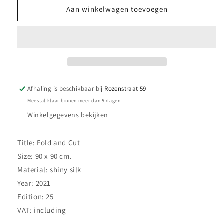
Scarf
Scarf
Aan winkelwagen toevoegen
Klaas
Klaas
Kloosterboer
Kloosterboer
-
-
Fold
Fold
and
and
Cut
Cut
Afhaling is beschikbaar bij
Rozenstraat 59
Meestal klaar binnen meer dan 5 dagen
Winkelgegevens bekijken
Title:
Fold and Cut
Size: 90 x 90 cm.
Material: shiny s
ilk
Year: 2021
Edition: 25
VAT: including