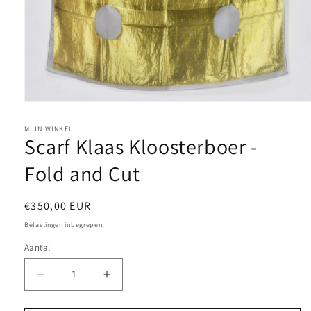
Media
1
openen
MIJN WINKEL
in
Scarf Klaas Kloosterboer -
modaal
Fold and Cut
Normale
€350,00 EUR
prijs
Belastingen inbegrepen.
Aantal
Aantal
Aantal
verlagen
verhogen
voor
voor